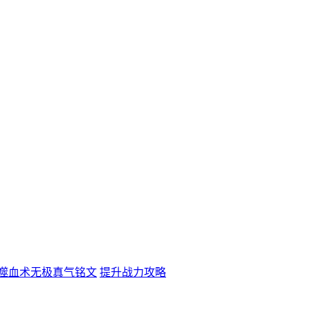
噬血术无极真气铭文
提升战力攻略