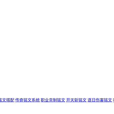
铭文搭配
传奇铭文系统
职业克制铭文
开天斩铭文
逐日伤害铭文