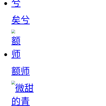
矣兮
额师