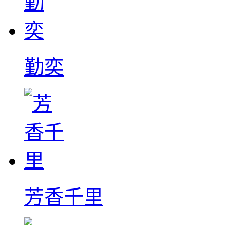
勤奕
芳香千里