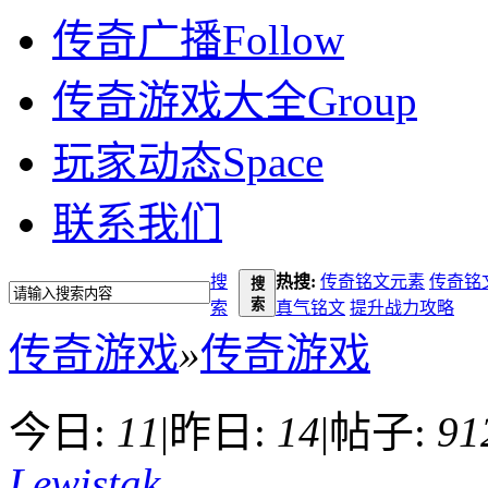
传奇广播
Follow
传奇游戏大全
Group
玩家动态
Space
联系我们
搜
热搜:
传奇铭文元素
传奇铭
搜
索
索
真气铭文
提升战力攻略
传奇游戏
»
传奇游戏
今日:
11
|
昨日:
14
|
帖子:
91
Lewistak