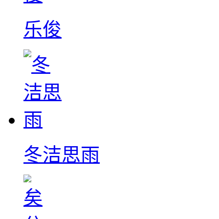
乐俊
冬洁思雨