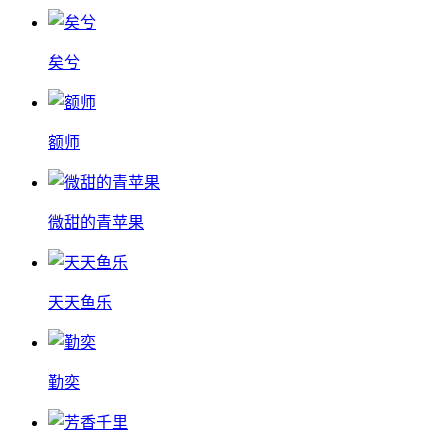
矣兮
额师
微甜的青苹果
天天鱼乐
勤奕