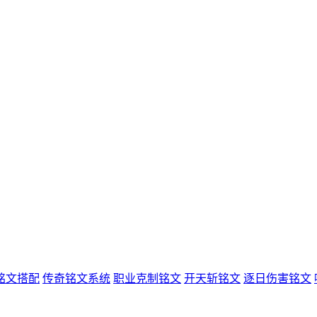
铭文搭配
传奇铭文系统
职业克制铭文
开天斩铭文
逐日伤害铭文