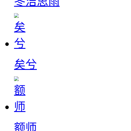
冬洁思雨
矣兮
额师