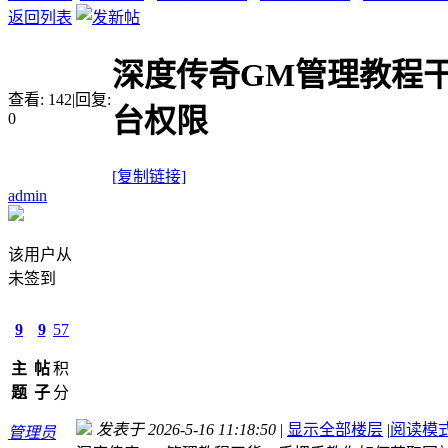
返回列表
深度传奇GM管理教程
查看:
142
|
回复:
台权限
0
[复制链接]
admin
该用户从
未签到
9
9
57
主
帖
积
题
子
分
发表于 2026-5-16 11:18:50
|
显示全部楼层
|
阅读模
管理员