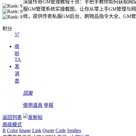
深度传奇GM管理教程干货：手把手教你如何获取网
服GM管理系统实操截图，让你从零上手GM管理与
统，提供传奇私服GM后台、刷物品指令大全、GM
积分
57
收
听
TA
发
消
息
回复
使用道具
举报
返回列表
高级模式
B
Color
Image
Link
Quote
Code
Smilies