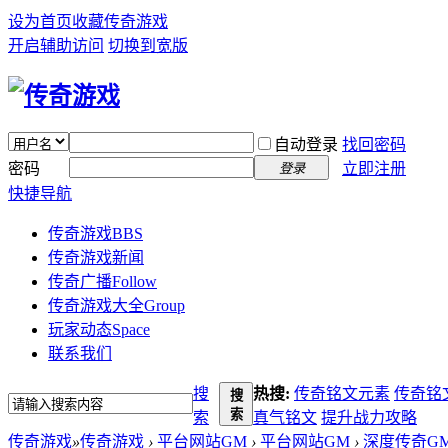
设为首页
收藏传奇游戏
开启辅助访问
切换到宽版
自动登录
找回密码
密码
立即注册
登录
快捷导航
传奇游戏
BBS
传奇游戏新闻
传奇广播
Follow
传奇游戏大全
Group
玩家动态
Space
联系我们
搜
热搜:
传奇铭文元素
传奇铭
搜
索
索
真气铭文
提升战力攻略
传奇游戏
»
传奇游戏
›
平台网站GM
›
平台网站GM
›
深度传奇GM